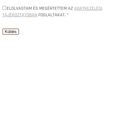
ELOLVASTAM ÉS MEGÉRTETTEM AZ
ADATKEZELÉSI
TÁJÉKOZTATÓBAN
FOGLALTAKAT. *
PLEASE
LEAVE
THIS
FIELD
EMPTY.